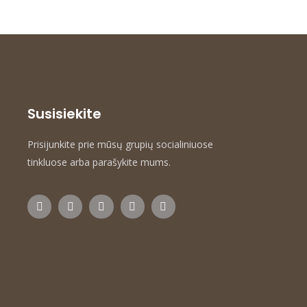
Susisiekite
Prisijunkite prie mūsų grupių socialiniuose
tinkluose arba parašykite mums.
F
T
Y
I
E
a
w
o
n
n
c
i
u
s
v
e
t
t
t
e
b
t
u
a
l
o
e
b
g
o
o
r
e
r
p
k
a
e
m