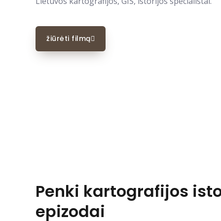
Lietuvos kartografijos, GIS, istorijos specialistai.
žiūrėti filmą
Penki kartografijos isto
epizodai