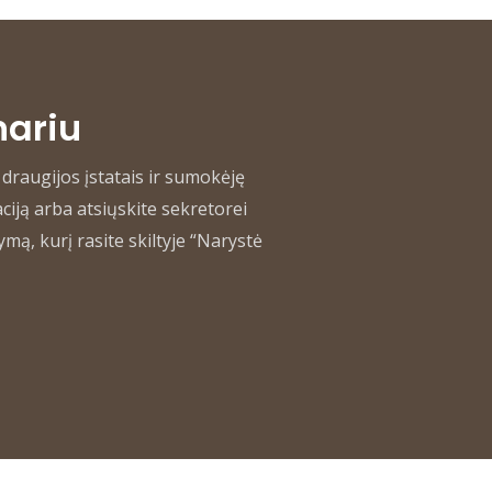
nariu
 draugijos įstatais ir sumokėję
ciją arba atsiųskite sekretorei
ą, kurį rasite skiltyje “Narystė