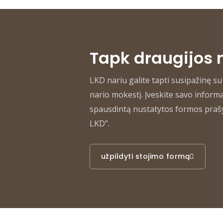
Tapk draugijos 
LKD nariu galite tapti susipažinę su
nario mokestį. Įveskite savo informa
spausdintą nustatytos formos prašym
LKD”.
užpildyti stojimo formą