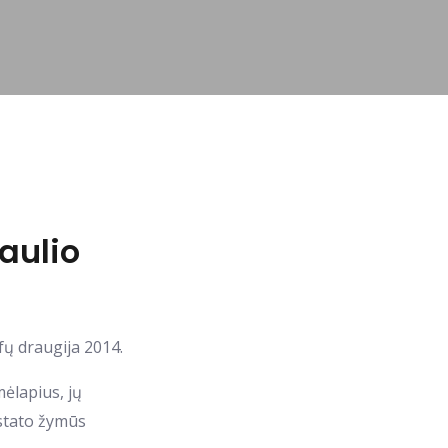
aulio
fų draugija 2014.
ėlapius, jų
istato žymūs