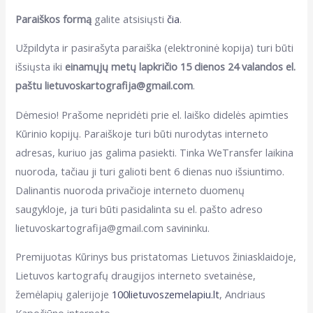
Paraiškos formą
galite atsisiųsti
čia
.
Užpildyta ir pasirašyta paraiška (elektroninė kopija) turi būti
išsiųsta iki
einamųjų metų lapkričio 15 dienos 24 valandos el.
paštu lietuvoskartografija@gmail.com
.
Dėmesio! Prašome nepridėti prie el. laiško didelės apimties
Kūrinio kopijų. Paraiškoje turi būti nurodytas interneto
adresas, kuriuo jas galima pasiekti. Tinka WeTransfer laikina
nuoroda, tačiau ji turi galioti bent 6 dienas nuo išsiuntimo.
Dalinantis nuoroda privačioje interneto duomenų
saugykloje, ja turi būti pasidalinta su el. pašto adreso
lietuvoskartografija@gmail.com savininku.
Premijuotas Kūrinys bus pristatomas Lietuvos žiniasklaidoje,
Lietuvos kartografų draugijos interneto svetainėse,
žemėlapių galerijoje
100lietuvoszemelapiu.lt
, Andriaus