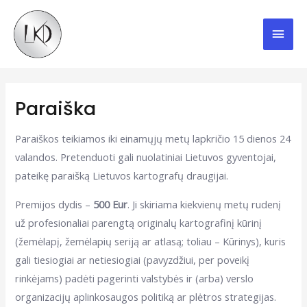
Skip
Mai
to
content
Men
Paraiška
Paraiškos teikiamos iki einamųjų metų lapkričio 15 dienos 24
valandos. Pretenduoti gali nuolatiniai Lietuvos gyventojai,
pateikę paraišką Lietuvos kartografų draugijai.
Premijos dydis –
500 Eur
. Ji skiriama kiekvienų metų rudenį
už profesionaliai parengtą originalų kartografinį kūrinį
(žemėlapį, žemėlapių seriją ar atlasą; toliau – Kūrinys), kuris
gali tiesiogiai ar netiesiogiai (pavyzdžiui, per poveikį
rinkėjams) padėti pagerinti valstybės ir (arba) verslo
organizacijų aplinkosaugos politiką ar plėtros strategijas.