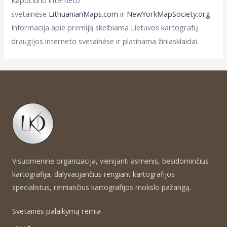
Kapočiūno interneto
svetainėse
LithuanianMaps.com
ir
NewYorkMapSociety.org
.
Informacija apie premiją skelbiama Lietuvos kartografų
draugijos interneto svetainėse ir platinama žiniasklaidai.
Visuomeninė organizacija, vienijanti asmenis, besidominčius
kartografija, dalyvaujančius rengiant kartografijos
specialistus, remiančius kartografijos mokslo pažangą.
Svetainės palaikymą remia