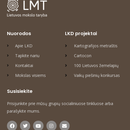
Nuorodos
LKD projektai
Apie LKD
Kartografijos metraštis
Tapkite nariu
Cartocon
Kontaktai
100 Lietuvos žemelapių
Mokslas visiems
Vaikų piešinių konkursas
Susisiekite
Prisijunkite prie mūsų grupių socialiniuose tinkluose arba
parašykite mums.
F
T
Y
I
E
a
w
o
n
n