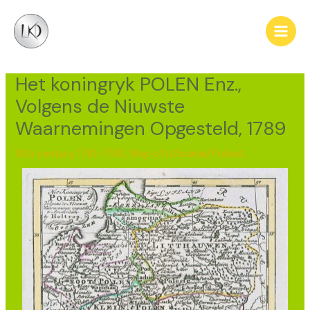
Skip
Post
Main
to
navigation
Men
content
Het koningryk POLEN Enz.,
Volgens de Niuwste
Waarnemingen Opgesteld, 1789
18th century, 1781–1790
,
Map of Lithuania/Poland