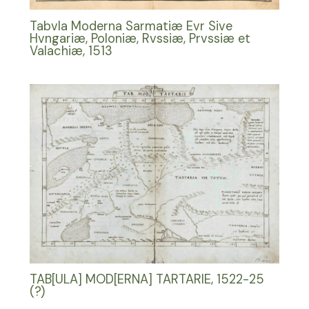
Tabvla Moderna Sarmatiæ Evr Sive
Hvngariæ, Poloniæ, Rvssiæ, Prvssiæ et
Valachiæ, 1513
TAB[ULA] MOD[ERNA] TARTARIE, 1522-25
(?)