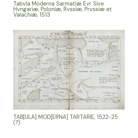
Tabvla Moderna Sarmatiæ Evr Sive
Hvngariæ, Poloniæ, Rvssiæ, Prvssiæ et
Valachiæ, 1513
TAB[ULA] MOD[ERNA] TARTARIE, 1522-25
(?)